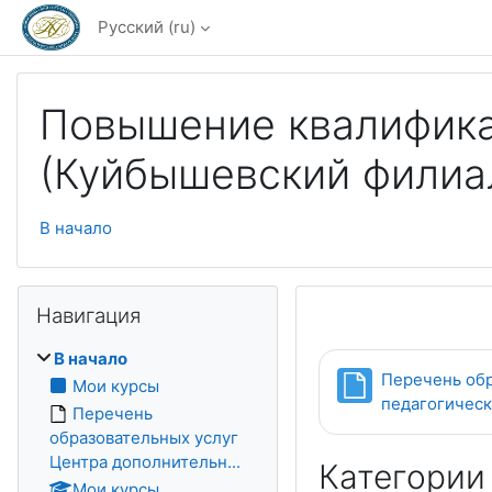
Перейти к основному содержанию
Русский ‎(ru)‎
Повышение квалифика
(Куйбышевский филиа
В начало
Пропустить Навигация
Навигация
В начало
Перечень обр
Мои курсы
педагогическ
Перечень
образовательных услуг
Центра дополнительн...
Категории
Мои курсы