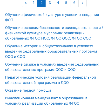
Предыдущая страница
Страница 1
Страница 2
Страница 3
Страница 4
Страница 5
Страница 6
Следующая с
«
1
2
3
4
5
6
»
Обучение физической культуре в условиях введения
ФОП
Обучение основам безопасности жизнедеятельности /
физической культуре в условиях реализации
обновленных ФГОС НОО, ФГОС ООО, ФГОС СОО
Обучение истории и обществознанию в условиях
введения федеральных образовательных программ
ООО и СОО
Обучение физике в условиях введения федеральных
образовательных программ ООО и СОО
Педагогические условия реализации федеральной
образовательной программы в ДОО
Оказание первой помощи
Инновационный менеджмент в образовании в
условиях реализации обновленных ФГОС